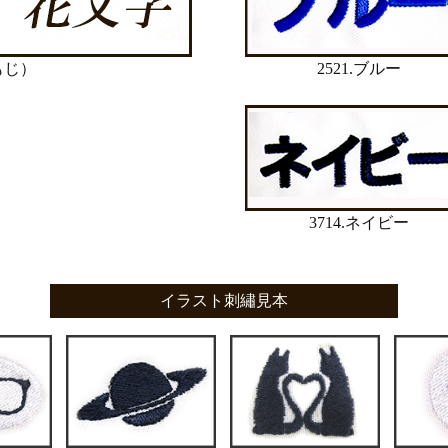
もじ）
2521.ブルー
3714.ネイビー
イラスト刺繡見本