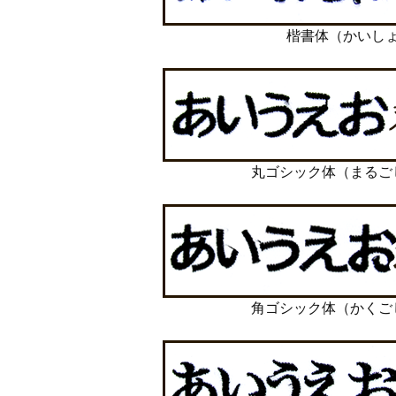
楷書体（かいし
丸ゴシック体（まるご
角ゴシック体（かくご