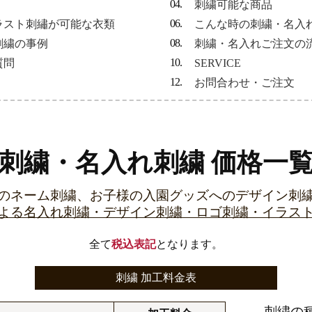
刺繍可能な商品
ラスト刺繡が可能な衣類
こんな時の刺繍・名入
刺繍の事例
刺繍・名入れご注文の
質問
SERVICE
お問合わせ・ご注文
刺繍・名入れ刺繍 価格一
のネーム刺繍、お子様の入園グッズへのデザイン刺
よる名入れ刺繍・デザイン刺繍・ロゴ刺繍・イラス
全て
税込表記
となります。
刺繍 加工料金表
刺繍の