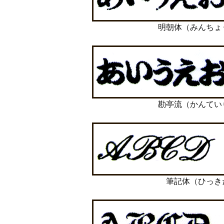
明朝体（みんちょ
勘亭流（かんてい
筆記体（ひっき