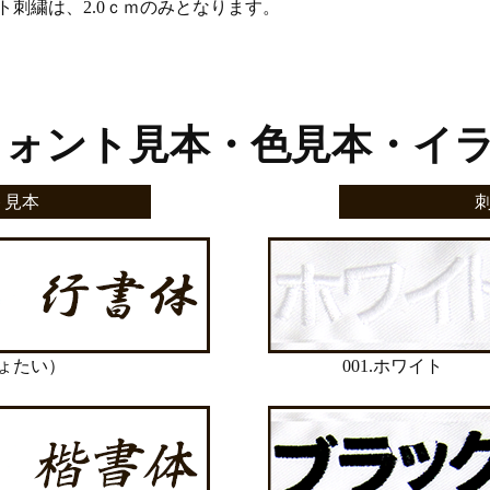
刺繍は、2.0ｃｍのみとなります。
フォント見本・色見本・イ
ト見本
ょたい）
001.ホワイト