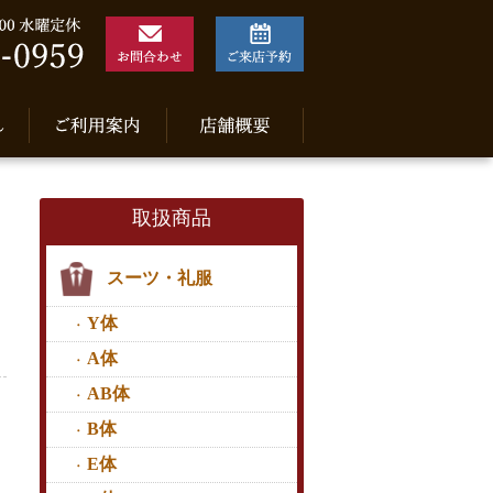
取扱商品
スーツ・礼服
Y体
A体
AB体
B体
E体