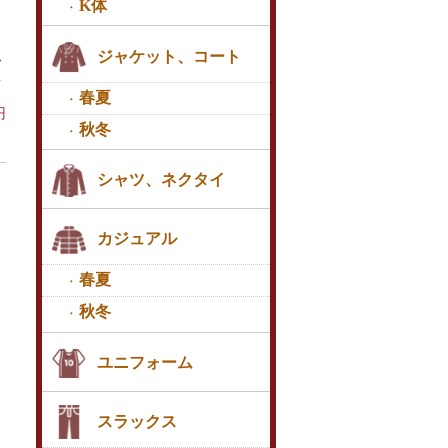
K体
ジャケット、コート
ク
春夏
円
秋冬
シャツ、ネクタイ
カジュアル
春夏
秋冬
ユニフォーム
スラックス