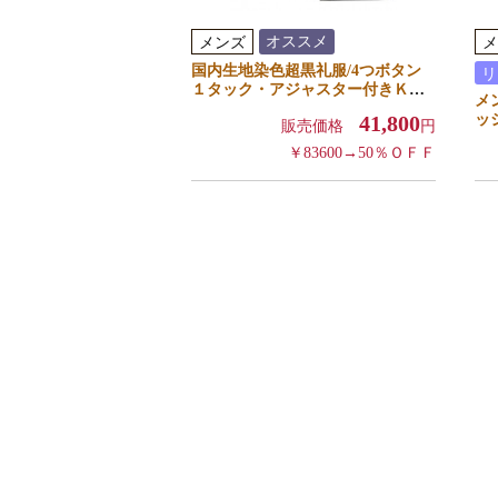
オススメ
メンズ
メ
国内生地染色超黒礼服/4つボタン
リ
１タック・アジャスター付きＫ体
メ
５号～７号
ッ
41,800
販売価格
円
イ
￥83600→50％ＯＦＦ