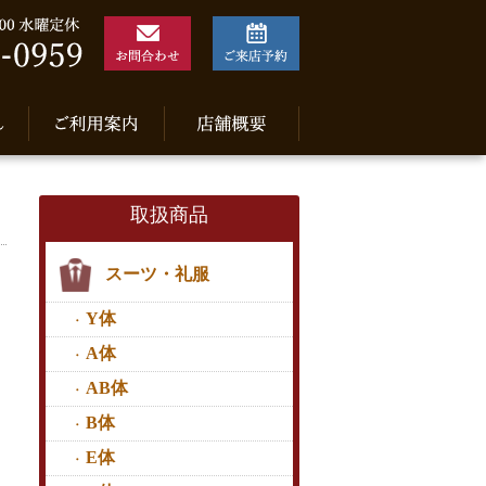
取扱商品
スーツ・礼服
Y体
A体
AB体
B体
E体