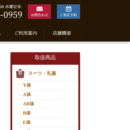
取扱商品
スーツ・礼服
Y体
A体
AB体
B体
E体