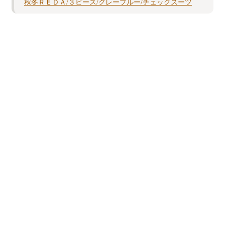
秋冬ＲＥＤＡ/３ピース/グレーブルー/チェックスーツ