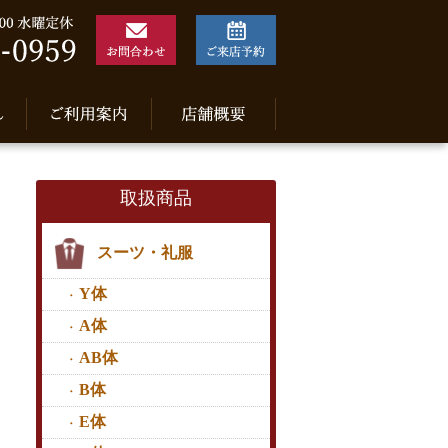
取扱商品
スーツ・礼服
Y体
A体
AB体
B体
E体