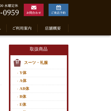
取扱商品
スーツ・礼服
Y体
A体
AB体
B体
し
E体