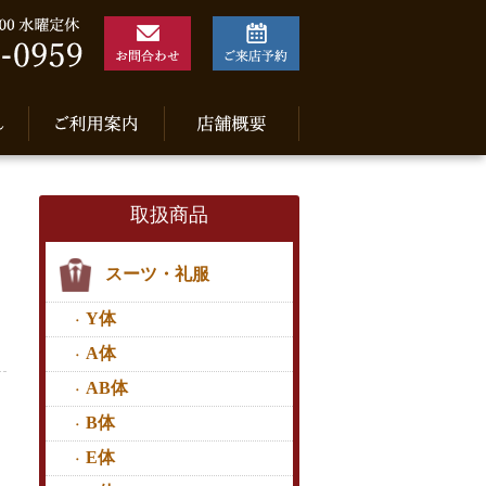
取扱商品
スーツ・礼服
Y体
A体
AB体
B体
E体