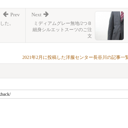
Prev
Next
した。
ミディアムグレー無地/2つＢ
細身シルエットスーツのご注
文
2021年2月に投稿した洋服センター長谷川の記事一