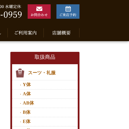
取扱商品
スーツ・礼服
Y体
A体
AB体
B体
E体