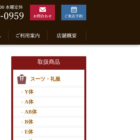
取扱商品
スーツ・礼服
Y体
A体
AB体
B体
E体