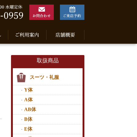
取扱商品
スーツ・礼服
Y体
A体
AB体
B体
E体