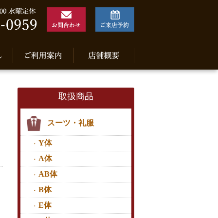
取扱商品
スーツ・礼服
Y体
A体
AB体
B体
E体