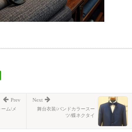
Prev
Next
ーム/メ
舞台衣装/バンドカラースー
ツ/蝶ネクタイ