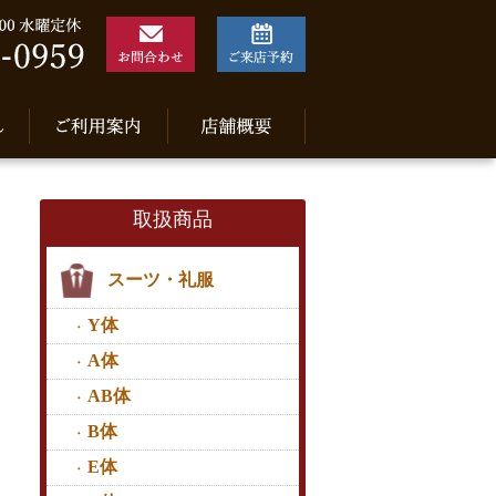
取扱商品
スーツ・礼服
Y体
A体
AB体
B体
E体