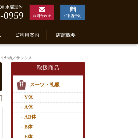
ダイヤ柄／サックス
取扱商品
スーツ・礼服
Y体
A体
AB体
B体
E体