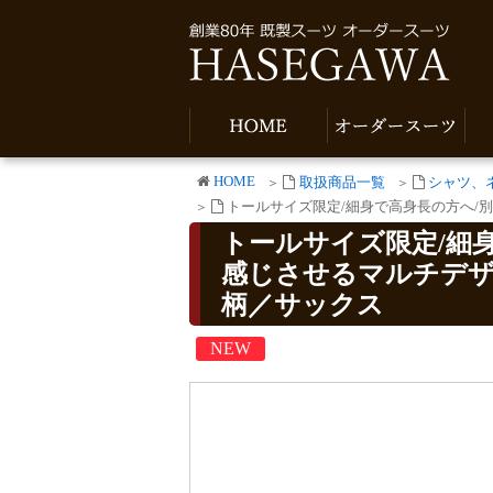
HOME
取扱商品一覧
シャツ、
トールサイズ限定/細身で高身長の方へ/
トールサイズ限定/細
感じさせるマルチデザ
柄／サックス
NEW