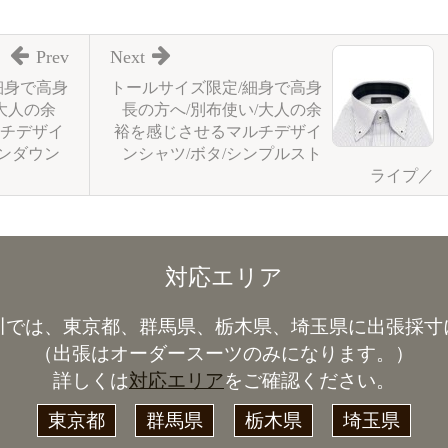
Prev
Next
細身で高身
トールサイズ限定/細身で高身
大人の余
長の方へ/別布使い/大人の余
チデザイ
裕を感じさせるマルチデザイ
タンダウン
ンシャツ/ボタ/シンプルスト
ライプ／
対応エリア
川では、東京都、群馬県、栃木県、埼玉県に出張採寸
（出張はオーダースーツのみになります。）
詳しくは
対応エリア
をご確認ください。
東京都
群馬県
栃木県
埼玉県