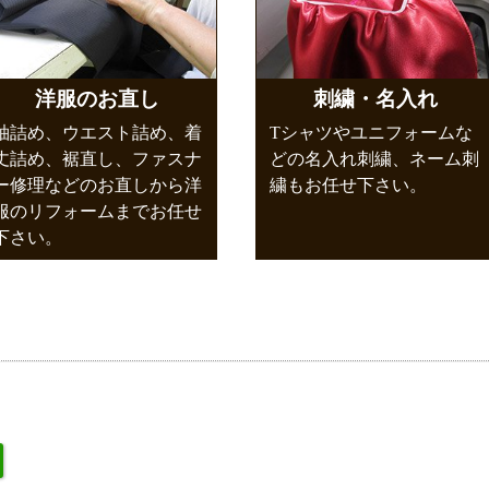
洋服のお直し
刺繍・名入れ
袖詰め、ウエスト詰め、着
Tシャツやユニフォームな
丈詰め、裾直し、ファスナ
どの名入れ刺繍、ネーム刺
ー修理などのお直しから洋
繍もお任せ下さい。
服のリフォームまでお任せ
下さい。