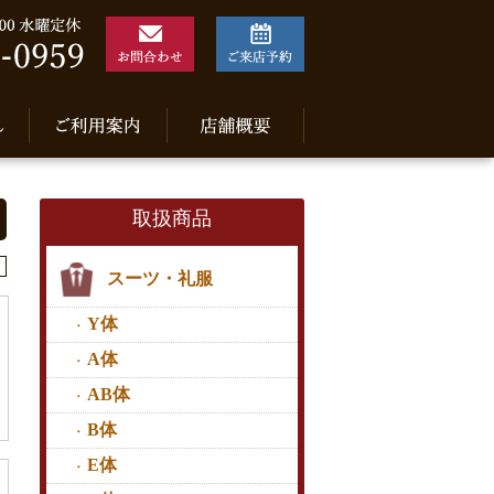
取扱商品
スーツ・礼服
Y体
A体
AB体
B体
E体