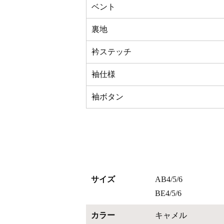
ベント
裏地
衿ステッチ
袖仕様
袖ボタン
サイズ
AB4/5/6
BE4/5/6
カラー
キャメル