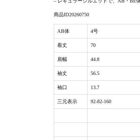
– レギュラーシルエットで、AB・B
商品ID20260750
AB体
4号
着丈
70
肩幅
44.8
袖丈
56.5
袖口
13.7
三元表示
92-82-160